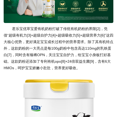
君乐宝优萃宝爱有机奶粉打破了传统有机奶粉的界限[2]，凭
借“超级有机力[3]+超级自护力[4]+超级吸收力[5]+超级营养力[6]”这四
大核心优势，更好满足宝宝成长过程中的营养需求。除了其有机特点
外，这款奶粉的一大亮点是每100g奶粉中包含高达110mg的乳铁蛋
白[7]，同时含有臻稀OPN，关注宝宝自护力，给宝宝小身板打好基
础。这款奶粉还添加了专利有机opo[8]+24倍双益生菌[9]，含有6大
HMOs，呵护宝宝娇嫩小肚肚，营养更好吸收。