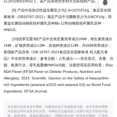
ZL201180019432.1，该产品系依照专利方法获得的产品。
[9] 产品中添加活性益生菌至少为2.4×107CFU/g，食品安全国
家标准（GB10767-2021）规定产品中活菌数至少为106CFU/g；双
重益生菌指动物双歧杆菌乳亚种Bb-12和动物双歧杆菌乳亚种
HN019。
[10]优萃宝爱3段产品中含有宏量营养成分26种，维生素类成分
15种，矿物质类成分12种，其他种类成分12种，共65种营养成分；
新国标产品含有《GB 10767-2021食品安全国家标准 幼儿配方食
品》中全部营养成分；参考文献：人乳成分——存在形式、含量、功
能、检测方法；母乳低聚糖HMOs功能、法规管理及应用前景；Efsa
NDA Panel (EFSA Panel on Dietetic Products, Nutrition and
Allergies), 2014. Scientific Opinion on the Safety of Astaxanthin-
rich Ingredients (astareal a1010 and astareal l10) as Novel Food
Ingredients. EFSA Journal.
本站部分内容来源于网络，转载目的在于传递更多信息，并不代表本网赞
同其观点和对其真实性负责，本网站无法鉴别所上传图片或文字的知识版
权，如果侵犯，请及时通知我们，本网站将在第一时间及时删除，不承担