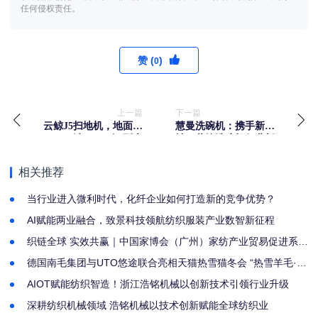
任何侵权责任。
赞 (
)
0
上一篇
下一篇
云鲸J5扫地机，地面清
慧曼洗碗机：携手新华
洁，一“净”到底
社，共绘洗碗机行业新
蓝图
相关推荐
当行业进入微利时代，化纤企业如何打造新的竞争优势？
AI赋能两业融合，致景科技领航纺织服装产业数智新征程
织链全球 实效共赢｜中国家博会（广州）家纺产业贸易促进系列
活动圆满落幕
德国南毛集团与UTO悠途联合亮相天猫热雪猫冬会 “热雪羊毛·出
征米兰”主题活动开启羊毛滑雪新纪元
AIOT赋能纺织智造！浙江浩铭机械以创新技术引领行业升级
深耕纺织机械领域 浩铭机械以技术创新赋能全球纺织业