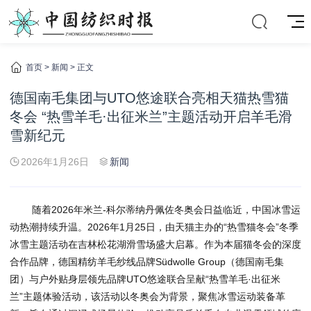
首页
>
新闻
> 正文
德国南毛集团与UTO悠途联合亮相天猫热雪猫
冬会 “热雪羊毛·出征米兰”主题活动开启羊毛滑
雪新纪元
2026年1月26日
新闻
随着2026年米兰-科尔蒂纳丹佩佐冬奥会日益临近，中国冰雪运
动热潮持续升温。2026年1月25日，由天猫主办的“热雪猫冬会”冬季
冰雪主题活动在吉林松花湖滑雪场盛大启幕。作为本届猫冬会的深度
合作品牌，德国精纺羊毛纱线品牌Südwolle Group（德国南毛集
团）与户外贴身层领先品牌UTO悠途联合呈献“热雪羊毛·出征米
兰”主题体验活动，该活动以冬奥会为背景，聚焦冰雪运动装备革