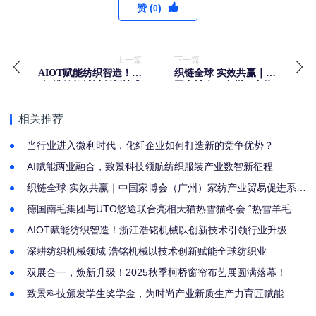
赞 (
)
0
上一篇
下一篇
AIOT赋能纺织智造！浙
织链全球 实效共赢｜中
江浩铭机械以创新技术
国家博会（广州）家纺
引领行业升级
产业贸易促进系列活动
圆满落幕
相关推荐
当行业进入微利时代，化纤企业如何打造新的竞争优势？
AI赋能两业融合，致景科技领航纺织服装产业数智新征程
织链全球 实效共赢｜中国家博会（广州）家纺产业贸易促进系列
活动圆满落幕
德国南毛集团与UTO悠途联合亮相天猫热雪猫冬会 “热雪羊毛·出
征米兰”主题活动开启羊毛滑雪新纪元
AIOT赋能纺织智造！浙江浩铭机械以创新技术引领行业升级
深耕纺织机械领域 浩铭机械以技术创新赋能全球纺织业
双展合一，焕新升级！2025秋季柯桥窗帘布艺展圆满落幕！
致景科技颁发学生奖学金，为时尚产业新质生产力育匠赋能