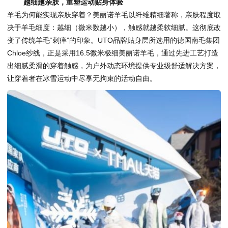
越细越亲肤，
重塑运动贴身体验
羊毛为何能实现亲肤穿着？美丽诺羊毛以纤维精细著称，亲肤程度取
决于羊毛细度：越细（微米数越小），触感就越柔软细腻。这彻底改
变了传统羊毛“刺痒”的印象。UTO品牌贴身层所选用的德国南毛集团
Chloe纱线，正是采用16.5微米极细美丽诺羊毛，通过先进工艺打造
出细腻柔滑的穿着触感，为户外动态环境提供专业级舒适解决方案，
让穿着者在冰雪运动中尽享无拘束的活动自由。