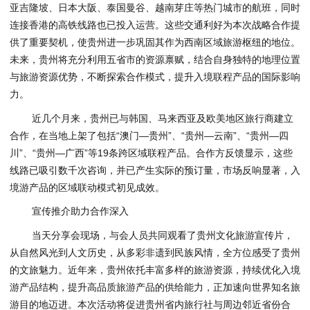
亚吉隆坡、日本大阪、泰国曼谷、越南芽庄等热门城市的航班，同时
连接香港的高铁线路也已投入运营。这些交通利好为本次战略合作提
供了重要契机，使贵州进一步巩固其作为西南区域旅游枢纽的地位。
未来，贵州将充分利用五省市的资源禀赋，结合自身独特的地理位置
与旅游资源优势，不断探索合作模式，提升入境联程产品的国际影响
力。
近几个月来，贵州已与韩国、马来西亚及欧美地区旅行商建立
合作，在当地上架了包括“澳门—贵州”、“贵州—云南”、“贵州—四
川”、“贵州—广西”等19条跨区域联程产品。合作方反馈显示，这些
线路已吸引数千次咨询，并已产生实际的预订量，市场反响显著，入
境游产品的区域联动模式初见成效。
宣传推介助力合作深入
当天分享会现场，与会人员共同观看了贵州文化旅游宣传片，
从自然风光到人文历史，从多彩非遗到民族风情，全方位感受了贵州
的文旅魅力。近年来，贵州依托丰富多样的旅游资源，持续优化入境
游产品结构，提升高品质旅游产品的供给能力，正加速向世界知名旅
游目的地迈进。本次活动将促进贵州省内旅行社与周边邻近省份合