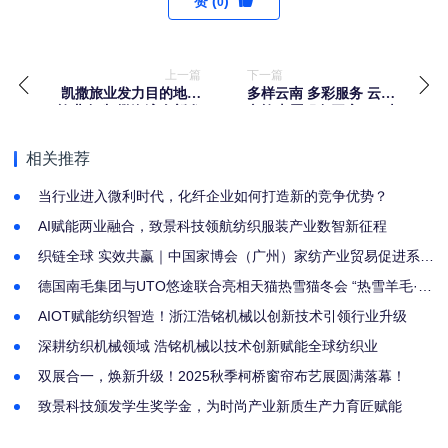
赞 (
)
0
上一篇
下一篇
凯撒旅业发力目的地文
多样云南 多彩服务 云南
旅业务 凯撒海湾全新发
文旅志愿服务开启“+”时
布四大主题产品
代
相关推荐
当行业进入微利时代，化纤企业如何打造新的竞争优势？
AI赋能两业融合，致景科技领航纺织服装产业数智新征程
织链全球 实效共赢｜中国家博会（广州）家纺产业贸易促进系列
活动圆满落幕
德国南毛集团与UTO悠途联合亮相天猫热雪猫冬会 “热雪羊毛·出
征米兰”主题活动开启羊毛滑雪新纪元
AIOT赋能纺织智造！浙江浩铭机械以创新技术引领行业升级
深耕纺织机械领域 浩铭机械以技术创新赋能全球纺织业
双展合一，焕新升级！2025秋季柯桥窗帘布艺展圆满落幕！
致景科技颁发学生奖学金，为时尚产业新质生产力育匠赋能